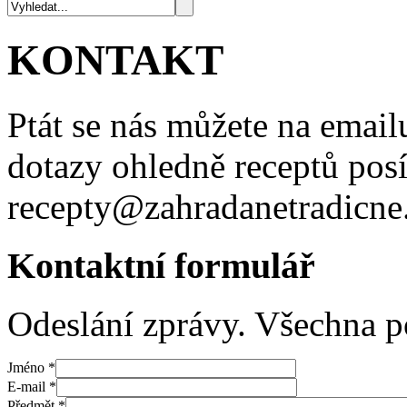
KONTAKT
Ptát se nás můžete na emai
dotazy ohledně receptů posí
recepty@zahradanetradicne
Kontaktní formulář
Odeslání zprávy. Všechna p
Jméno
*
E-mail
*
Předmět
*